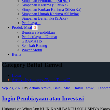
Simpanan Pendidikan (SiDika)
Tamwil
Tamwil
Simpanan Karisma (SiRisKa)
submenu
submenu
Simpanan Kurban Karisma (SiKurKa)
Simpanan Umrah Karisma (SiUmka)
Simpanan Berjangka (SiJaka)
Pembiayaan
Produk Maal
Show
Hide
Produk
Produk
Beasiswa Pendidikan
Maal
Maal
Pemberdayaan Ummat
submenu
submenu
GRAMATIS
Sedekah Barang
Wakaf Mobil
Berita
Category Baitul Tamwil
Home
Archive by category "Baitul Tamwil"
Sep 23, 2020
By
Admin
Artikel
,
Baitul Maal
,
Baitul Tamwil
,
Lapora
Ingin Pembiayaan atau Investasi
Hubungi via WhatsApp KLIK KAMI BANTU SOLUSINYA Kantor Pusa