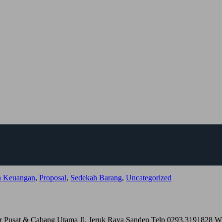
n Keuangan
,
Proposal
,
Sedekah Barang
,
Uncategorized
t & Cabang Utama Jl. Jeruk Raya Sanden Telp 0293.3191828 WA 