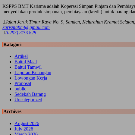
KSPPS BMT Karisma adalah Koperasi Simpan Pinjam dan Pembiayaan 
menyediakan produk simpanan, pembiayaan (kredit) untuk barang dan 
Jalan Jeruk Timur Raya No. 9, Sanden, Kelurahan Kramat Selat
karismabmt@gmail.com
(0293) 3191828
Katagori
Artikel
Baitul Maal
Baitul Tamwil
Laporan Keuangan
Lowongan Kerja
Proposal
public
Sedekah Barang
Uncategorized
Archives
August 2026
July 2026
March 2026