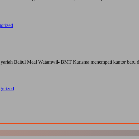
orized
riah Baitul Maal Watamwil- BMT Karisma menempati kantor baru di 
gorized