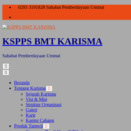
Skip
0293 3191828
Sahabat Pemberdayaan Ummat
to
the
content
KSPPS BMT KARISMA
Sahabat Pemberdayaan Ummat
Primary
Menu
Beranda
Tentang Karisma
Show
Hide
Tentang
Tentang
Sejarah Karisma
Karisma
Karisma
Visi & Misi
submenu
submenu
Struktur Organisasi
Galeri
Karir
Kantor Cabang
Produk Tamwil
Show
Hide
Produk
Produk