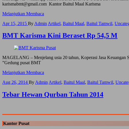
karismabmt@gmail.com Kantor Baitul Maal Karisma
Ingin
Melanjutkan Membaca
Pembiayaan
Apr 15, 2015
By
Admin
Artikel
,
Baitul Maal
,
Baitul Tamwil
,
Uncateg
atau
Investasi
BMT Karisma Kini Beraset Rp 54,5 M
MAGELANG – Menjelang usia 20 tahun, Koperasi Jasa Keuangan Sya
”Gedung pusat BMT
BMT
Melanjutkan Membaca
Karisma
Aug 26, 2014
By
Admin
Artikel
,
Baitul Maal
,
Baitul Tamwil
,
Uncate
Kini
Beraset
Rp
Tebar Hewan Qurban Tahun 2014
54,5
M
Kantor Pusat