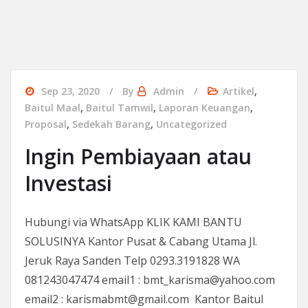
Sep 23, 2020
By
Admin
Artikel
,
Baitul Maal
,
Baitul Tamwil
,
Laporan Keuangan
,
Proposal
,
Sedekah Barang
,
Uncategorized
Ingin Pembiayaan atau
Investasi
Hubungi via WhatsApp KLIK KAMI BANTU
SOLUSINYA Kantor Pusat & Cabang Utama Jl.
Jeruk Raya Sanden Telp 0293.3191828 WA
081243047474 email1 : bmt_karisma@yahoo.com
email2 : karismabmt@gmail.com Kantor Baitul