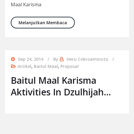
Maal Karisma
Ingin Pembiayaan atau Investas
Melanjutkan Membaca
Sep 24, 2014
By
Heru Cokroaminoto
Artikel
,
Baitul Maal
,
Proposal
Baitul Maal Karisma
Aktivities In Dzulhijah…