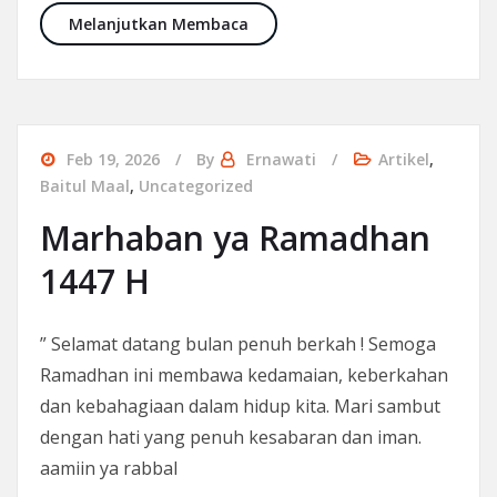
Berbagi bingkisan bagi pengu
Melanjutkan Membaca
Feb 19, 2026
By
Ernawati
Artikel
,
Baitul Maal
,
Uncategorized
Marhaban ya Ramadhan
1447 H
” Selamat datang bulan penuh berkah ! Semoga
Ramadhan ini membawa kedamaian, keberkahan
dan kebahagiaan dalam hidup kita. Mari sambut
dengan hati yang penuh kesabaran dan iman.
aamiin ya rabbal