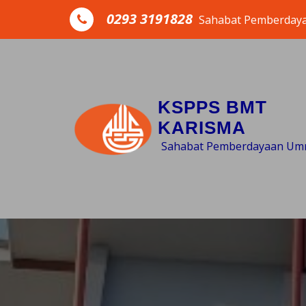
Skip to the content
0293 3191828
Sahabat Pemberday
KSPPS BMT
KARISMA
Sahabat Pemberdayaan Um