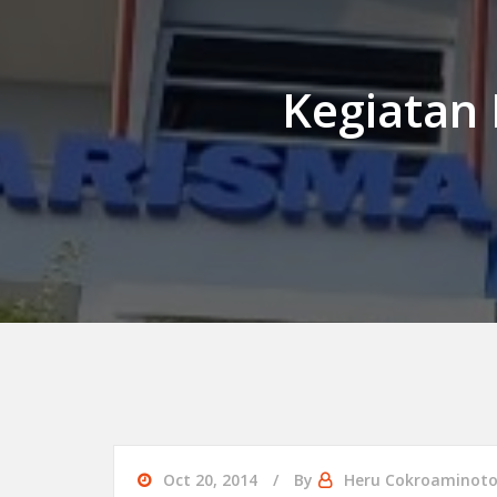
Kegiatan 
Oct 20, 2014
By
Heru Cokroaminot