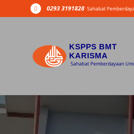
Skip to the content
0293 3191828
Sahabat Pemberday
KSPPS BMT
KARISMA
Sahabat Pemberdayaan Um