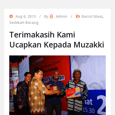
Aug 6, 2013
By
Admin
Baitul Maal
,
Sedekah Barang
Terimakasih Kami
Ucapkan Kepada Muzakki