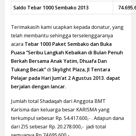
Saldo Tebar 1000 Sembako 2013
74.695.
Terimakasih kami ucapkan kepada donatur, yang
telah membantu sehingga terselenggaranya
acara
Tebar 1000 Paket Sembako dan Buka
Puasa
“Seribu Langkah Kebaikan di Bulan Penuh
Berkah
Bersama Anak Yatim, Dhuafa Dan
Tukang Becak”
di
Skylight Plaza, Jl Tentara
Pelajar pada Hari Jum’at 2 Agustus 2013. dapat
berjalan dengan lancar.
Jumlah total Shadaqah dari Anggota BMT
Karisma dan keluarga besar KARISMA yang
terkumpul sebesar Rp. 54.417.600,- . Adapun dana
dari ZIS sebesar Rp. 20.278.000,- jadi total
semuanya Rp 74.695.600,-