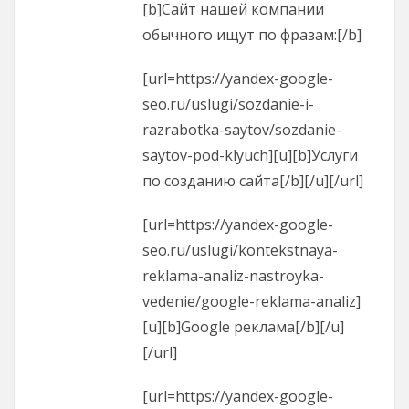
[b]Сайт нашей компании
обычного ищут по фразам:[/b]
[url=https://yandex-google-
seo.ru/uslugi/sozdanie-i-
razrabotka-saytov/sozdanie-
saytov-pod-klyuch][u][b]Услуги
по созданию сайта[/b][/u][/url]
[url=https://yandex-google-
seo.ru/uslugi/kontekstnaya-
reklama-analiz-nastroyka-
vedenie/google-reklama-analiz]
[u][b]Google реклама[/b][/u]
[/url]
[url=https://yandex-google-