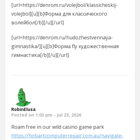
[url=https://denrom.ru/volejbol/klassicheskij-
volejbol][u][b]Форма для классического
волейбол[/b][/u][/url]
[url=https://denrom.ru/hudozhestvennaya-
gimnastika/][u][b]Форма fly художественная
гимнастика[/b][/u][/url]
RobinElusa
Posted on 1:03 pm - Jul 23, 2026
Roam free in our wild casino game park
https://hobartcomputerrepair.com.au/navigate-