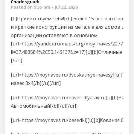
Charlesguark
Posted on 9:35 pm - Jul 22, 2026
[b]Приветствуем тебя![/b] Более 15 лет изготавли
и крепкие конструкции из металла для домов и дач
организации оставляют в основном
[url=https://yandex.ru/maps/org/moy_naves/22771313
ll=37.488584%2C55.146137&z=17][u][b]Отличные отзы
[/url]
[url=https://moynaves.ru/dvuskatniye-navesy][u][b]Д
навес 3х4[/b][/u][/url]
[url=https://moynaves.ru/naves-dlya-avto][u][b]Навес
Автомобильный[/b][/u][/url]
[url=https://moynaves.ru/besedki][u][b]Кованая беседк