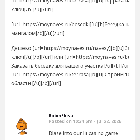
[url=https://moynaves.ru/terrasa][u][b]Терраса на за
ключ[/b][/u][/url]
[url=https://moynaves.ru/besedki][u][b]Беседка на дач
мангалом[/b][/u][/url]
Дешево [url=https://moynaves.ru/navesy][b][u] Зака
ключ[/u][/b][/url] или [url=https://moynaves.ru/besedk
Заказать беседку для вашего участка[/u][/b][/url], 
[url=https://moynaves.ru/terrasa][b][u] Строим терр
области [/u][/b][/url]
RobinElusa
Posted on 10:34 pm - Jul 22, 2026
Blaze into our lit casino game