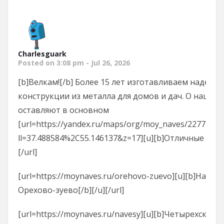
Charlesguark
Posted on 3:08 pm - Jul 26, 2026
[b]Велкам![/b] Более 15 лет изготавливаем надежн
конструкции из металла для домов и дач. О нашей
оставляют в основном
[url=https://yandex.ru/maps/org/moy_naves/22771313
ll=37.488584%2C55.146137&z=17][u][b]Отличные отзы
[/url]
[url=https://moynaves.ru/orehovo-zuevo][u][b]Навес
Орехово-зуево[/b][/u][/url]
[url=https://moynaves.ru/navesy][u][b]Четырехскатн