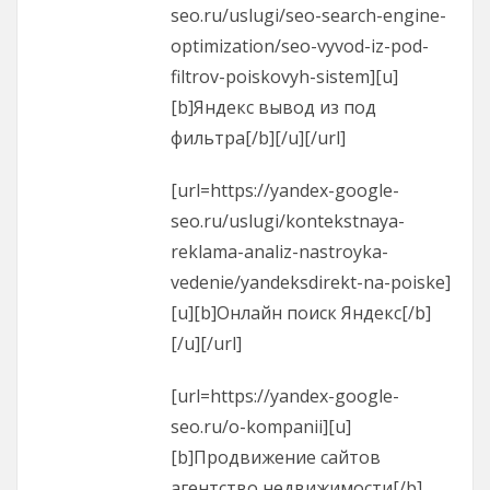
seo.ru/uslugi/seo-search-engine-
optimization/seo-vyvod-iz-pod-
filtrov-poiskovyh-sistem][u]
[b]Яндекс вывод из под
фильтра[/b][/u][/url]
[url=https://yandex-google-
seo.ru/uslugi/kontekstnaya-
reklama-analiz-nastroyka-
vedenie/yandeksdirekt-na-poiske]
[u][b]Онлайн поиск Яндекс[/b]
[/u][/url]
[url=https://yandex-google-
seo.ru/o-kompanii][u]
[b]Продвижение сайтов
агентство недвижимости[/b]