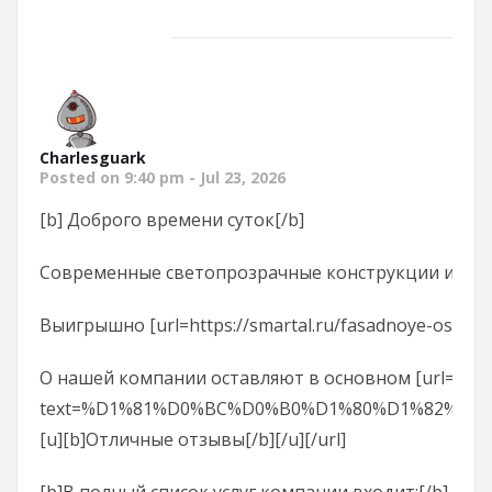
Charlesguark
Posted on 9:40 pm - Jul 23, 2026
[b] Доброго времени суток[/b]
Современные светопрозрачные конструкции из алюм
Выигрышно [url=https://smartal.ru/fasadnoye-ostekle
О нашей компании оставляют в основном [url=https:
text=%D1%81%D0%BC%D0%B0%D1%80%D1%82%D0%B0%
[u][b]Отличные отзывы[/b][/u][/url]
[b]В полный список услуг компании входит:[/b]