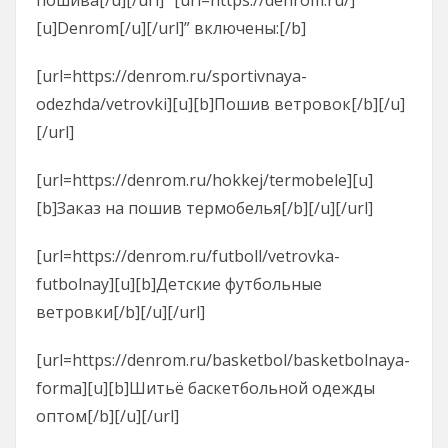
[u]Denrom[/u][/url]” включены:[/b]
[url=https://denrom.ru/sportivnaya-
odezhda/vetrovki][u][b]Пошив ветровок[/b][/u]
[/url]
[url=https://denrom.ru/hokkej/termobele][u]
[b]Заказ на пошив термобелья[/b][/u][/url]
[url=https://denrom.ru/futboll/vetrovka-
futbolnay][u][b]Детские футбольные
ветровки[/b][/u][/url]
[url=https://denrom.ru/basketbol/basketbolnaya-
forma][u][b]Шитьё баскетбольной одежды
оптом[/b][/u][/url]