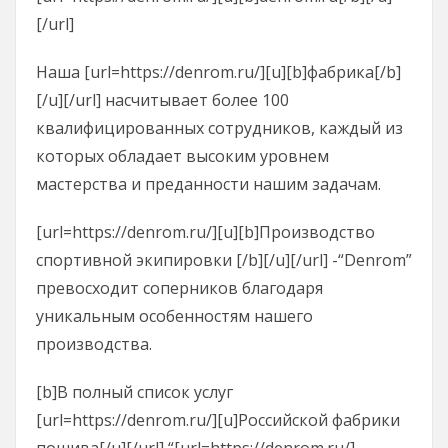
[/url]
Наша [url=https://denrom.ru/][u][b]фабрика[/b]
[/u][/url] насчитывает более 100
квалифицированных сотрудников, каждый из
которых обладает высоким уровнем
мастерства и преданности нашим задачам.
[url=https://denrom.ru/][u][b]Производство
спортивной экипировки [/b][/u][/url] -“Denrom”
превосходит соперников благодаря
уникальным особенностям нашего
производства.
[b]В полный список услуг
[url=https://denrom.ru/][u]Российской фабрики
пошива[/u][/url] “[url=https://denrom.ru/]