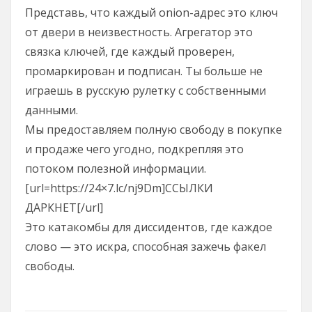
Представь, что каждый onion-адрес это ключ
от двери в неизвестность. Агрегатор это
связка ключей, где каждый проверен,
промаркирован и подписан. Ты больше не
играешь в русскую рулетку с собственными
данными.
Мы предоставляем полную свободу в покупке
и продаже чего угодно, подкрепляя это
потоком полезной информации.
[url=https://24×7.lc/nj9Dm]ССЫЛКИ
ДАРКНЕТ[/url]
Это катакомбы для диссидентов, где каждое
слово — это искра, способная зажечь факел
свободы.