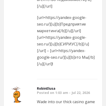
[/u][/url]
[url=https://yandex-google-
seo.ru/][u][b]Предприятие
маркетинга[/b][/u][/url]
[url=https://yandex-google-
seo.ru/][u][b]СИРИУС[/b][/u]
[/url] – [url=https://yandex-
google-seo.ru/][u][b]это Мы[/b]
[/u][/url]!
RobinElusa
Posted on 1:03 am - Jul 22, 2026
Wade into our thick casino game