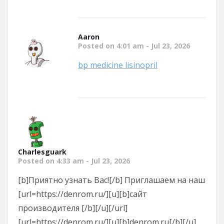
Aaron
Posted on 4:01 am - Jul 23, 2026
bp medicine lisinopril
Charlesguark
Posted on 4:33 am - Jul 23, 2026
[b]Приятно узнать Вас![/b] Приглашаем на наш
[url=https://denrom.ru/][u][b]сайт
производителя [/b][/u][/url]
[url=https://denrom.ru/][u][b]denrom.ru[/b][/u]