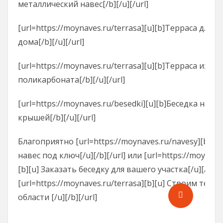
металлический навес[/b][/u][/url]
[url=https://moynaves.ru/terrasa][u][b]Терраса для 
дома[/b][/u][/url]
[url=https://moynaves.ru/terrasa][u][b]Терраса из
поликарбоната[/b][/u][/url]
[url=https://moynaves.ru/besedki][u][b]Беседка на дач
крышей[/b][/u][/url]
Благоприятно [url=https://moynaves.ru/navesy][b][u]
навес под ключ[/u][/b][/url] или [url=https://moynave
[b][u] Заказать беседку для вашего участка[/u][/b][/
[url=https://moynaves.ru/terrasa][b][u] Строим терр
области [/u][/b][/url]