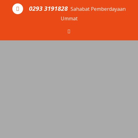
Skip to the content
0293 3191828
Sahabat Pemberdayaan
Ummat