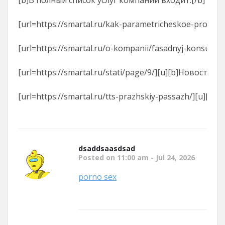
[url=https://smartal.ru/kak-parametricheskoe-proek
[url=https://smartal.ru/o-kompanii/fasadnyj-konsultan
[url=https://smartal.ru/stati/page/9/][u][b]Новости[/b]
[url=https://smartal.ru/tts-prazhskiy-passazh/][u][b]Т
dsaddsaasdsad
Posted on 11:00 am - Jul 24, 2026
porno sex