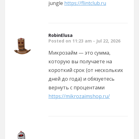
jungle
https://flintclub.ru
RobinElusa
Posted on 11:23 am - Jul 22, 2026
Микрозайм — это сумма,
которую вы получаете на
короткий срок (от нескольких
дней до года) и обязуетесь
вернуть с процентами
https://mikrozaimshop.ru/