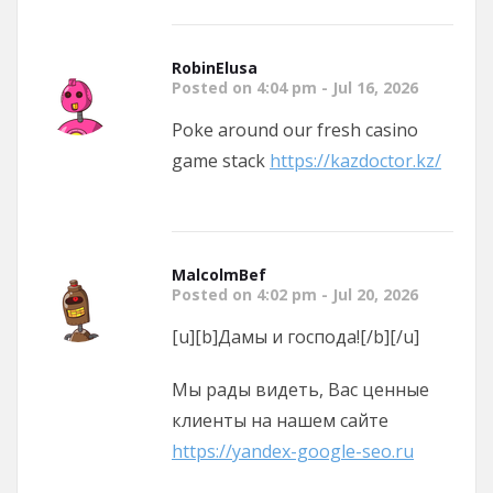
RobinElusa
Posted on 4:04 pm - Jul 16, 2026
Poke around our fresh casino
game stack
https://kazdoctor.kz/
MalcolmBef
Posted on 4:02 pm - Jul 20, 2026
[u][b]Дамы и господа![/b][/u]
Мы рады видеть, Вас ценные
клиенты на нашем сайте
https://yandex-google-seo.ru